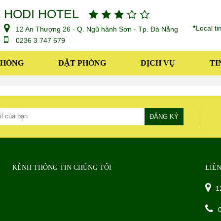
HODI HOTEL
Local t
12 An Thượng 26 - Q. Ngũ hành Sơn - Tp. Đà Nẵng
0236 3 747 679
PHÒNG
ĐẶT PHÒNG
DỊCH VỤ
TI
KÊNH THÔNG TIN CHÚNG TÔI
LIÊ
1