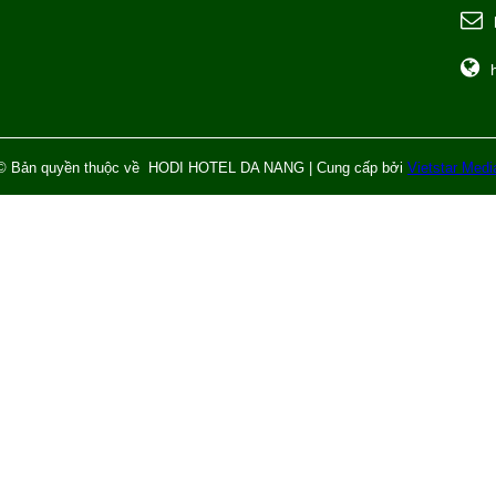
© Bản quyền thuộc về HODI HOTEL DA NANG | Cung cấp bởi
Vietstar Medi